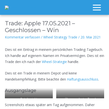
Zum
Inhalt
Main
springen
Menu
Trade: Apple 17.05.2021 –
Geschlossen – Win
Kommentar verfassen
/
Wheel Strategy Trade
/
20. Mai 2021
Dies ist ein Eintrag in meinem persönlichen Trading-Tagebuch.
Ich handle auf eigenem Namen im Privatvermögen. Dies ist ein
Trade den ich nach der
Wheel-Strategie
handle.
Dies ist ein Trade in meinem Depot und keine
Handelsempfehlung. Bitte beachte den
Haftungsausschluss
.
Ausgangslage
Detailansicht
Übergeordneter Trend
Screenshots etwas später am Tag aufgenommen. Daher