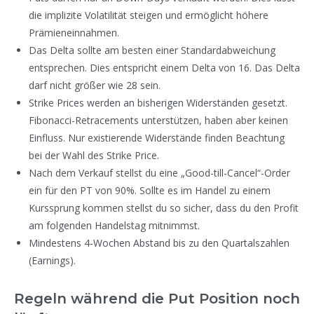
die implizite Volatilität steigen und ermöglicht höhere
Prämieneinnahmen.
Das Delta sollte am besten einer Standardabweichung
entsprechen. Dies entspricht einem Delta von 16. Das Delta
darf nicht größer wie 28 sein.
Strike Prices werden an bisherigen Widerständen gesetzt.
Fibonacci-Retracements unterstützen, haben aber keinen
Einfluss. Nur existierende Widerstände finden Beachtung
bei der Wahl des Strike Price.
Nach dem Verkauf stellst du eine „Good-till-Cancel“-Order
ein für den PT von 90%. Sollte es im Handel zu einem
Kurssprung kommen stellst du so sicher, dass du den Profit
am folgenden Handelstag mitnimmst.
Mindestens 4-Wochen Abstand bis zu den Quartalszahlen
(Earnings).
Regeln während die Put Position noch