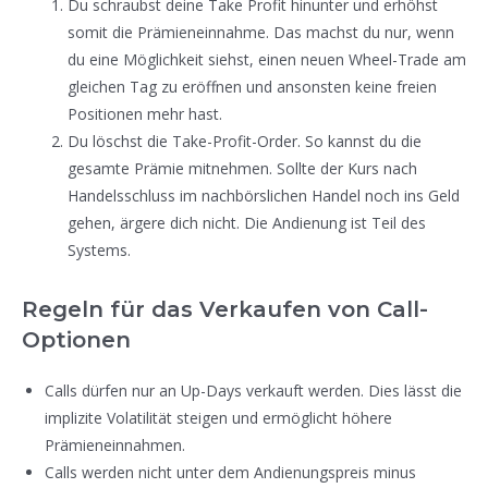
Du schraubst deine Take Profit hinunter und erhöhst
somit die Prämieneinnahme. Das machst du nur, wenn
du eine Möglichkeit siehst, einen neuen Wheel-Trade am
gleichen Tag zu eröffnen und ansonsten keine freien
Positionen mehr hast.
Du löschst die Take-Profit-Order. So kannst du die
gesamte Prämie mitnehmen. Sollte der Kurs nach
Handelsschluss im nachbörslichen Handel noch ins Geld
gehen, ärgere dich nicht. Die Andienung ist Teil des
Systems.
Regeln für das Verkaufen von Call-
Optionen
Calls dürfen nur an Up-Days verkauft werden. Dies lässt die
implizite Volatilität steigen und ermöglicht höhere
Prämieneinnahmen.
Calls werden nicht unter dem Andienungspreis minus