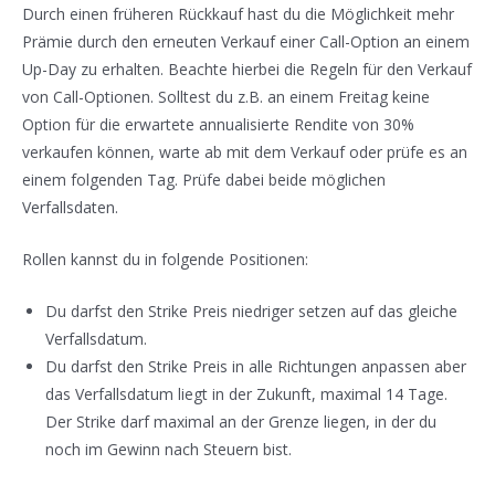
Durch einen früheren Rückkauf hast du die Möglichkeit mehr
Prämie durch den erneuten Verkauf einer Call-Option an einem
Up-Day zu erhalten. Beachte hierbei die Regeln für den Verkauf
von Call-Optionen. Solltest du z.B. an einem Freitag keine
Option für die erwartete annualisierte Rendite von 30%
verkaufen können, warte ab mit dem Verkauf oder prüfe es an
einem folgenden Tag. Prüfe dabei beide möglichen
Verfallsdaten.
Rollen kannst du in folgende Positionen:
Du darfst den Strike Preis niedriger setzen auf das gleiche
Verfallsdatum.
Du darfst den Strike Preis in alle Richtungen anpassen aber
das Verfallsdatum liegt in der Zukunft, maximal 14 Tage.
Der Strike darf maximal an der Grenze liegen, in der du
noch im Gewinn nach Steuern bist.