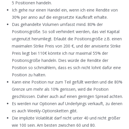
5 Positionen handeln.
Ich gehe nur einen Handel ein, wenn ich eine Rendite von
30% per anno auf die eingesetzte Kaufkraft erhalte.
Das gehandelte Volumen umfasst mind. 80% der
Positionsgröße. So soll verhindert werden, das viel Kapital
ungenutzt herumliegt. Erlaubt die Positionsgröße z.B. einen
maximalen Strike Preis von 200 €, und der anvisierte Strike
Preis liegt bei 110€ könnte ich nur maximal 55% der
Positionsgröße handeln. Dies würde die Rendite der
Position so schmählern, dass es sich nicht lohnt dafür eine
Position zu halten.
Kann eine Position nur zum Teil gefüllt werden und die 80%
Grenze um mehr als 10% gerissen, wird die Position
geschlossen. Daher auch auf einen geringen Spread achten.
Es werden nur Optionen auf Underlyings verkauft, zu denen
es auch Weekly-Optionsketten gibt.
Die implizite Volatilität darf nicht unter 40 und nicht größer
wie 100 sein. Am besten zwischen 60 und 80.