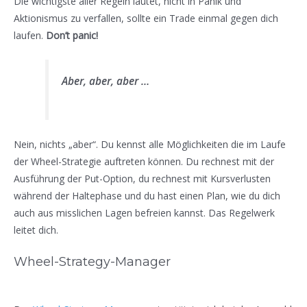
Die wichtigste aller Regeln lautet, nicht in Panik und
Aktionismus zu verfallen, sollte ein Trade einmal gegen dich
laufen.
Don’t panic!
Aber, aber, aber …
Nein, nichts „aber“. Du kennst alle Möglichkeiten die im Laufe
der Wheel-Strategie auftreten können. Du rechnest mit der
Ausführung der Put-Option, du rechnest mit Kursverlusten
während der Haltephase und du hast einen Plan, wie du dich
auch aus misslichen Lagen befreien kannst. Das Regelwerk
leitet dich.
Wheel-Strategy-Manager