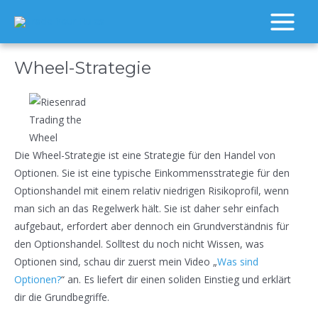
Zum
Inhalt
Main
springen
Menu
Wheel-Strategie
Trading the
Wheel
Die Wheel-Strategie ist eine Strategie für den Handel von
Optionen. Sie ist eine typische Einkommensstrategie für den
Optionshandel mit einem relativ niedrigen Risikoprofil, wenn
man sich an das Regelwerk hält. Sie ist daher sehr einfach
aufgebaut, erfordert aber dennoch ein Grundverständnis für
den Optionshandel. Solltest du noch nicht Wissen, was
Optionen sind, schau dir zuerst mein Video „
Was sind
Optionen?
“ an. Es liefert dir einen soliden Einstieg und erklärt
dir die Grundbegriffe.