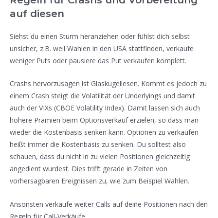
Regeln für Crashs und Vorbereitung
auf diesen
Siehst du einen Sturm heranziehen oder fühlst dich selbst
unsicher, z.B. weil Wahlen in den USA stattfinden, verkaufe
weniger Puts oder pausiere das Put verkaufen komplett.
Crashs hervorzusagen ist Glaskugellesen. Kommt es jedoch zu
einem Crash steigt die Volatilität der Underlyings und damit
auch der VIXs (CBOE Volatility Index). Damit lassen sich auch
höhere Prämien beim Optionsverkauf erzielen, so dass man
wieder die Kostenbasis senken kann. Optionen zu verkaufen
heißt immer die Kostenbasis zu senken. Du solltest also
schauen, dass du nicht in zu vielen Positionen gleichzeitig
angedient wurdest. Dies trifft gerade in Zeiten von
vorhersagbaren Ereignissen zu, wie zum Beispiel Wahlen.
Ansonsten verkaufe weiter Calls auf deine Positionen nach den
Regeln für Call-Verkäufe.