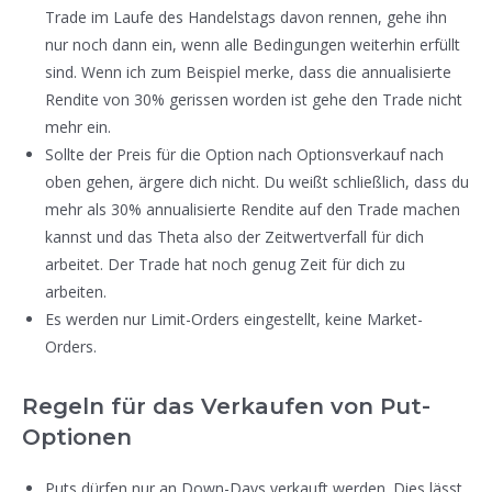
Trade im Laufe des Handelstags davon rennen, gehe ihn
nur noch dann ein, wenn alle Bedingungen weiterhin erfüllt
sind. Wenn ich zum Beispiel merke, dass die annualisierte
Rendite von 30% gerissen worden ist gehe den Trade nicht
mehr ein.
Sollte der Preis für die Option nach Optionsverkauf nach
oben gehen, ärgere dich nicht. Du weißt schließlich, dass du
mehr als 30% annualisierte Rendite auf den Trade machen
kannst und das Theta also der Zeitwertverfall für dich
arbeitet. Der Trade hat noch genug Zeit für dich zu
arbeiten.
Es werden nur Limit-Orders eingestellt, keine Market-
Orders.
Regeln für das Verkaufen von Put-
Optionen
Puts dürfen nur an Down-Days verkauft werden. Dies lässt