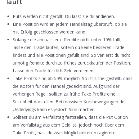
läuft
Puts werden nicht gerollt. Du lässt sie dir andienen.
Eine Position wird an jedem Handelstag überprüft, ob sie
mit Erfolg geschlossen werden kann.
Solange die annualisierte Rendite nicht unter 10% fällt,
lasse den Trade laufen, sofern du keine besseren Trade
findest und alle Positionen gefüllt sind. So verlierst du nicht
unnötig Rendite durch zu frühes zurückkaufen der Position.
Lasse den Trade für dich Geld verdienen.
Take Profits sind ab 50% möglich. So ist sichergestellt, dass
die Kosten für den Handel gedeckt sind. Aufgrund der
vorherigen Regel, sollten zu frühe Take Profits eine
Seltenheit darstellen. Bei massiven Kursbewegungen des
Underlyings kann es jedoch Sinn machen.
Solltest du am Verfallstag feststellen, dass die Put Option
am Verfallstag aus dem Geld ist, jedoch noch über dem
Take Profit, hast du zwei Möglichkeiten zu agieren: