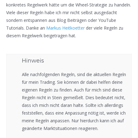
konkretes Regelwerk hätte um die Wheel-Strategie zu handeln.
Viele dieser Regeln habe ich mir nicht selbst ausgedacht
sondern entspannen aus Blog Beiträgen oder YouTube
Tutorials. Danke an
Markus Heitkoetter
der viele Regeln zu
diesem Regelwerk beigetragen hat.
Hinweis
Alle nachfolgenden Regeln, sind die aktuellen Regeln
für mein Trading. Sie können dir dabei helfen deine
eigenen Regeln zu finden. Auch für mich sind diese
Regeln nicht in Stein gemeißelt. Dies bedeutet nicht,
dass ich mich nicht daran halte. Sollte ich allerdings
feststellen, dass eine Anpassung nötig ist, werde ich
meine Regeln anpassen. Nur hierdurch kann ich auf
geänderte Marktsituationen reagieren.