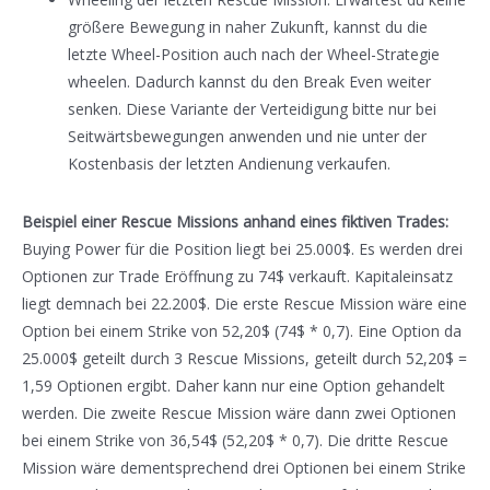
größere Bewegung in naher Zukunft, kannst du die
letzte Wheel-Position auch nach der Wheel-Strategie
wheelen. Dadurch kannst du den Break Even weiter
senken. Diese Variante der Verteidigung bitte nur bei
Seitwärtsbewegungen anwenden und nie unter der
Kostenbasis der letzten Andienung verkaufen.
Beispiel einer Rescue Missions anhand eines fiktiven Trades:
Buying Power für die Position liegt bei 25.000$. Es werden drei
Optionen zur Trade Eröffnung zu 74$ verkauft. Kapitaleinsatz
liegt demnach bei 22.200$. Die erste Rescue Mission wäre eine
Option bei einem Strike von 52,20$ (74$ * 0,7). Eine Option da
25.000$ geteilt durch 3 Rescue Missions, geteilt durch 52,20$ =
1,59 Optionen ergibt. Daher kann nur eine Option gehandelt
werden. Die zweite Rescue Mission wäre dann zwei Optionen
bei einem Strike von 36,54$ (52,20$ * 0,7). Die dritte Rescue
Mission wäre dementsprechend drei Optionen bei einem Strike