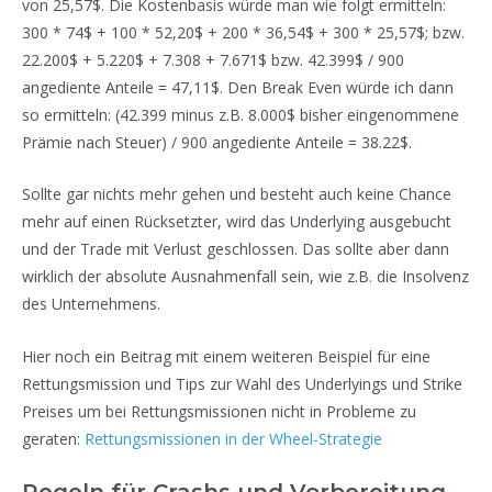
von 25,57$. Die Kostenbasis würde man wie folgt ermitteln:
300 * 74$ + 100 * 52,20$ + 200 * 36,54$ + 300 * 25,57$; bzw.
22.200$ + 5.220$ + 7.308 + 7.671$ bzw. 42.399$ / 900
angediente Anteile = 47,11$. Den Break Even würde ich dann
so ermitteln: (42.399 minus z.B. 8.000$ bisher eingenommene
Prämie nach Steuer) / 900 angediente Anteile = 38.22$.
Sollte gar nichts mehr gehen und besteht auch keine Chance
mehr auf einen Rücksetzter, wird das Underlying ausgebucht
und der Trade mit Verlust geschlossen. Das sollte aber dann
wirklich der absolute Ausnahmenfall sein, wie z.B. die Insolvenz
des Unternehmens.
Hier noch ein Beitrag mit einem weiteren Beispiel für eine
Rettungsmission und Tips zur Wahl des Underlyings und Strike
Preises um bei Rettungsmissionen nicht in Probleme zu
geraten:
Rettungsmissionen in der Wheel-Strategie