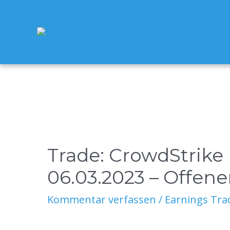
Zum
Inhalt
springen
Trade: CrowdStrike 
06.03.2023 – Offene
Kommentar verfassen
/
Earnings Tra