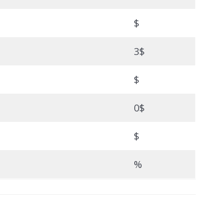
$
3$
$
0$
$
%