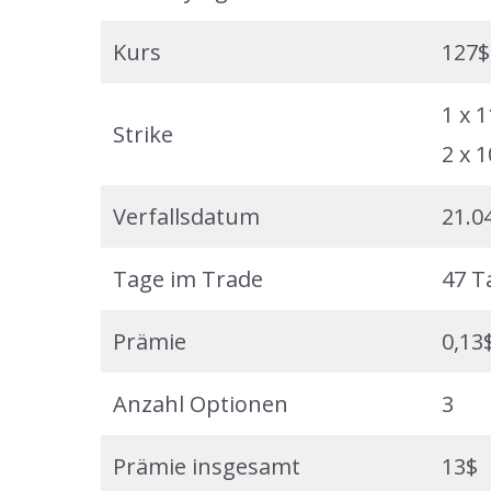
Kurs
127$
1 x 
Strike
2 x 
Verfallsdatum
21.0
Tage im Trade
47 T
Prämie
0,13
Anzahl Optionen
3
Prämie insgesamt
13$