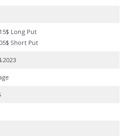
115$ Long Put
105$ Short Put
4.2023
age
$