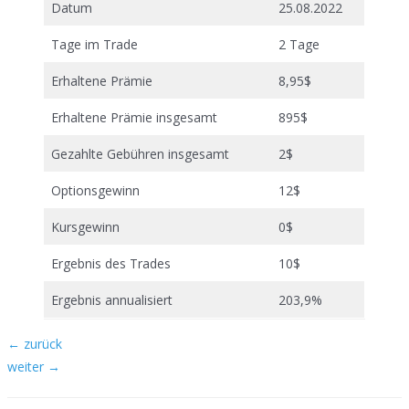
Datum
25.08.2022
Tage im Trade
2 Tage
Erhaltene Prämie
8,95$
Erhaltene Prämie insgesamt
895$
Gezahlte Gebühren insgesamt
2$
Optionsgewinn
12$
Kursgewinn
0$
Ergebnis des Trades
10$
Ergebnis annualisiert
203,9%
Beitragsnavigation
←
zurück
weiter
→