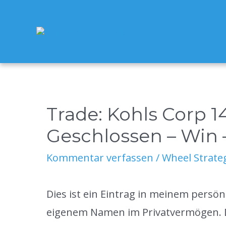
Zum
Inhalt
springen
Trade: Kohls Corp 14
Geschlossen – Win –
Kommentar verfassen
/
Wheel Strate
Dies ist ein Eintrag in meinem persö
eigenem Namen im Privatvermögen. Di