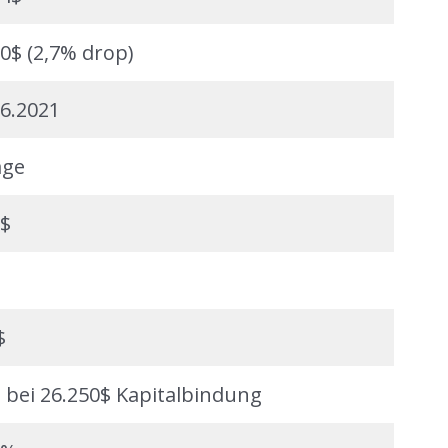
50$ (2,7% drop)
06.2021
age
6$
$
 bei 26.250$ Kapitalbindung