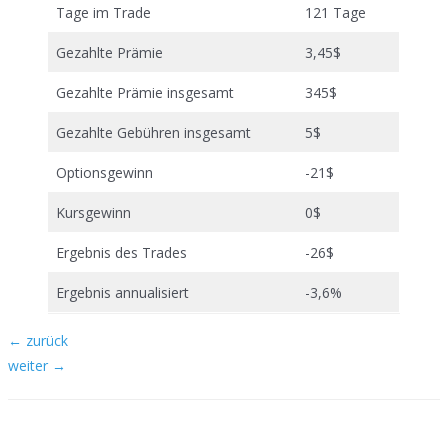
Tage im Trade
121 Tage
Gezahlte Prämie
3,45$
Gezahlte Prämie insgesamt
345$
Gezahlte Gebühren insgesamt
5$
Optionsgewinn
-21$
Kursgewinn
0$
Ergebnis des Trades
-26$
Ergebnis annualisiert
-3,6%
Beitragsnavigation
←
zurück
weiter
→