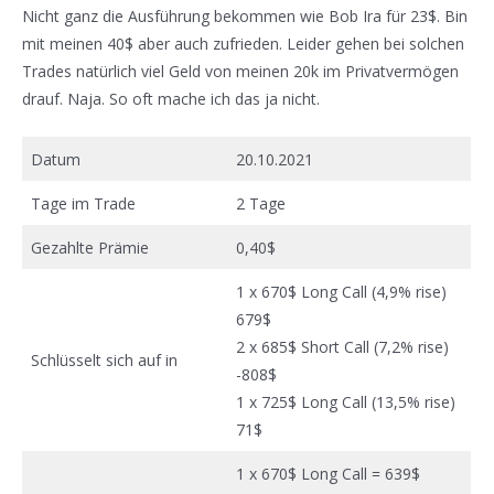
Nicht ganz die Ausführung bekommen wie Bob Ira für 23$. Bin
mit meinen 40$ aber auch zufrieden. Leider gehen bei solchen
Trades natürlich viel Geld von meinen 20k im Privatvermögen
drauf. Naja. So oft mache ich das ja nicht.
Datum
20.10.2021
Tage im Trade
2 Tage
Gezahlte Prämie
0,40$
1 x 670$ Long Call (4,9% rise)
679$
2 x 685$ Short Call (7,2% rise)
Schlüsselt sich auf in
-808$
1 x 725$ Long Call (13,5% rise)
71$
1 x 670$ Long Call = 639$