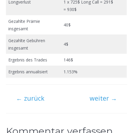
Longverlust
1 x 725$ Long Call = 291$
= 930$
Gezahlte Prämie
40$
insgesamt
Gezahlte Gebühren
4$
insgesamt
Ergebnis des Trades
146$
Ergebnis annualisiert
1.153%
Beitragsnavigation
←
zurück
weiter
→
Kommentar verfassen