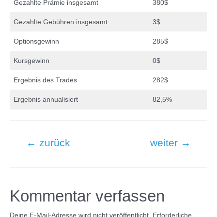
Gezahlte Prämie insgesamt
380$
Gezahlte Gebühren insgesamt
3$
Optionsgewinn
285$
Kursgewinn
0$
Ergebnis des Trades
282$
Ergebnis annualisiert
82,5%
Beitragsnavigation
←
zurück
weiter
→
Kommentar verfassen
Deine E-Mail-Adresse wird nicht veröffentlicht.
Erforderliche