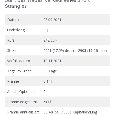
Start des Trades: Verkauf eines Short
Strangles
Datum
28.09.2021
Underlying
SQ
Kurs
242,60$
Strike
200$ (17,5% drop) – 290$ (19,5% rise)
Verfallsdatum
19.11.2021
Tage im Trade
53 Tage
Prämie
6,14$
Anzahl Optionen
2
Prämie insgesamt
614$
Prämie annualisiert
56,4% bei 7.500$ Kapitalbindung