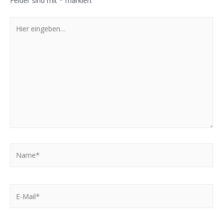
Felder sind mit
*
markiert
Hier
eingeben…
Name*
E-
Mail*